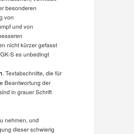
der besonderen
ng von
umpf und von
 besseren
en nicht kürzer gefasst
GK-S es unbedingt
. Textabschnitte, die für
n
die Beantwortung der
ind in grauer Schrift
t zu nehmen, und
ung dieser schwierig