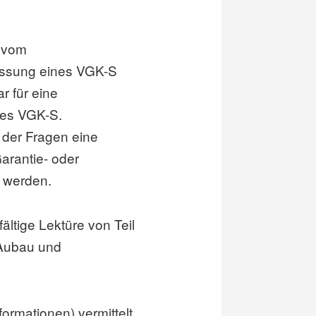
 vom
assung eines VGK-S
r für eine
es VGK-S.
 der Fragen eine
arantie- oder
 werden.
ältige Lektüre von Teil
(Aubau und
formationen) vermittelt