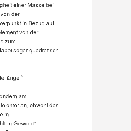
gheit einer Masse bei
 von der
erpunkt in Bezug auf
element von der
 es zum
dabei sogar quadratisch
2
dellänge
 sondern am
 leichter an, obwohl das
beim
lten Gewicht”