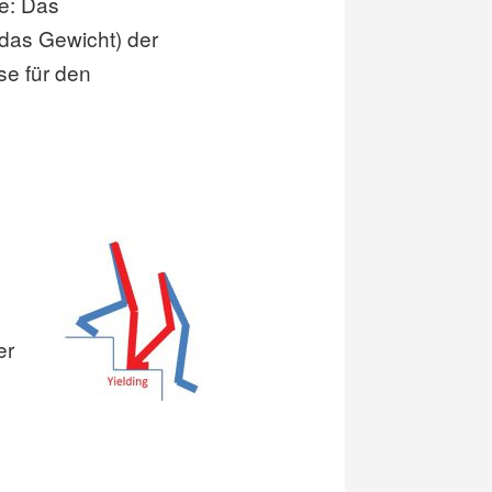
e: Das
das Gewicht) der
se für den
er