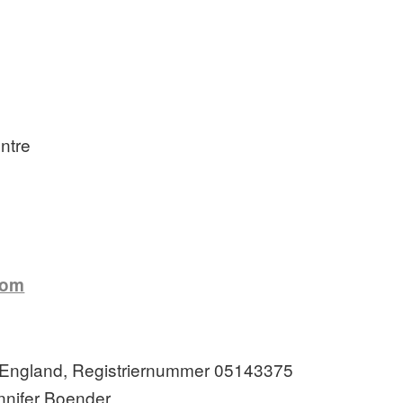
ntre
com
 England, Registriernummer 05143375
nnifer Boender